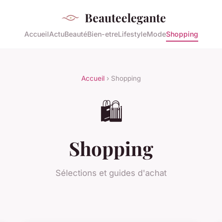
Beauteelegante
Accueil
Actu
Beauté
Bien-etre
Lifestyle
Mode
Shopping
Accueil
› Shopping
🛍️
Shopping
Sélections et guides d'achat