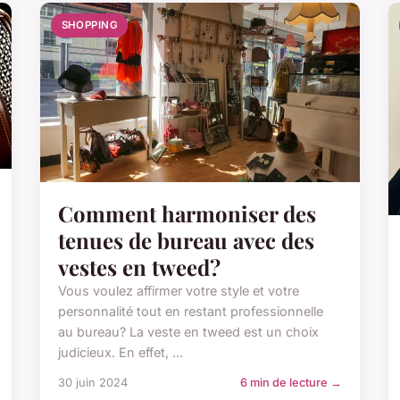
SHOPPING
Comment harmoniser des
tenues de bureau avec des
vestes en tweed?
Vous voulez affirmer votre style et votre
personnalité tout en restant professionnelle
au bureau? La veste en tweed est un choix
judicieux. En effet, ...
30 juin 2024
6 min de lecture →