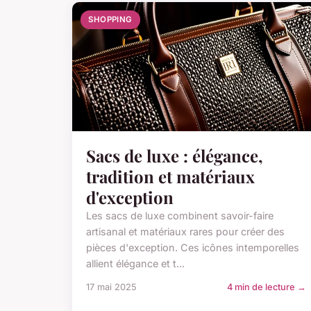
SHOPPING
Sacs de luxe : élégance,
tradition et matériaux
d'exception
Les sacs de luxe combinent savoir-faire
artisanal et matériaux rares pour créer des
pièces d'exception. Ces icônes intemporelles
allient élégance et t...
17 mai 2025
4 min de lecture →