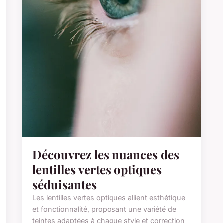
Découvrez les nuances des
lentilles vertes optiques
séduisantes
Les lentilles vertes optiques allient esthétique
et fonctionnalité, proposant une variété de
teintes adaptées à chaque style et correction