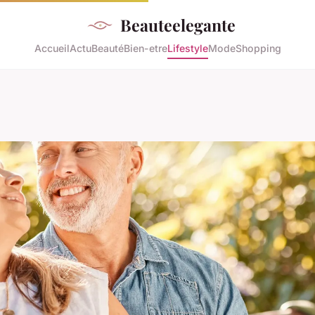
Beauteelegante
Accueil
Actu
Beauté
Bien-etre
Lifestyle
Mode
Shopping